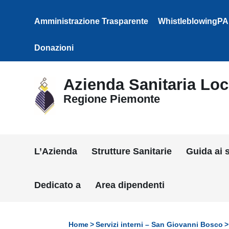
Vai ai contenuti
Vai al menu di navigazione
Amministrazione Trasparente
WhistleblowingPA
Vai al footer
Donazioni
Azienda Sanitaria Loca
Regione Piemonte
L’Azienda
Strutture Sanitarie
Guida ai s
Dedicato a
Area dipendenti
Home
Servizi interni – San Giovanni Bosco