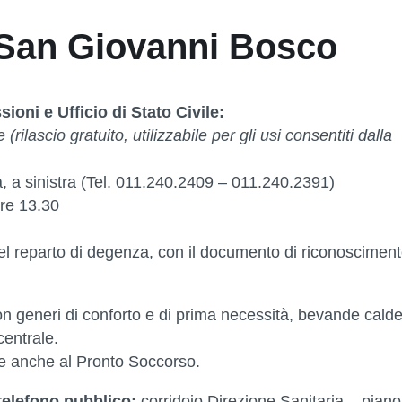
– San Giovanni Bosco
sioni e Ufficio di Stato Civile:
e (rilascio gratuito, utilizzabile per gli usi consentiti dalla
ia, a sinistra (Tel. 011.240.2409 – 011.240.2391)
ore 13.30
del reparto di degenza, con il documento di riconoscimen
 con generi di conforto e di prima necessità, bevande cald
centrale.
de anche al Pronto Soccorso.
telefono pubblico:
corridoio Direzione Sanitaria – piano