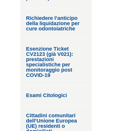
Richiedere l’anticipo
della liquidazione per
cure odontoiatriche
Esenzione Ticket
CV2123 (già V021):
prestazioni
specialistiche per
monitoraggio post
COVID-19
Esami Citologici
Cittadini comunitari
dell’Unione Europea
(UE) residenti o