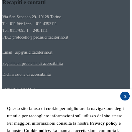
Recapiti e contatti
Via San Secondo 29- 10128 Torino
Tel: 011.5661566 – 011.4393111
Tel: 011.7095.1 – 240.1111
PEC:
protocollo@pec.aslcittaditorino.it
Email:
urp@aslcittaditorino.it
Segnala un problema di accessibilità
Dichiarazione di accessibilità
CUP REGIONALE
Numero verde 800 000 500
X
Questo sito fa uso di cookie per migliorare la navigazione degli
Privacy policy del sito web
utenti e per raccogliere informazioni sull'utilizzo del sito stesso.
Privacy e protezione dei dati personali
Per maggiori informazioni consulta la nostra
Privacy policy
e
Cookie Policy
la nostra
Cookie policy
. La mancata accettazione comporta la