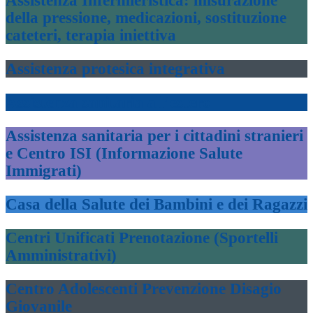
Assistenza Infermieristica: misurazione
della pressione, medicazioni, sostituzione
cateteri, terapia iniettiva
Assistenza protesica integrativa
Assistenza sanitaria all’estero
Assistenza sanitaria per i cittadini stranieri
e Centro ISI (Informazione Salute
Immigrati)
Casa della Salute dei Bambini e dei Ragazzi
Centri Unificati Prenotazione (Sportelli
Amministrativi)
Centro Adolescenti Prevenzione Disagio
Giovanile