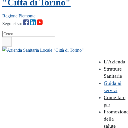
"Città di Torino"
Regione Piemonte
Seguici su:
Cerca
L’Azienda
Strutture
Sanitarie
Guida ai
servizi
Come fare
per
Promozion
della
salute