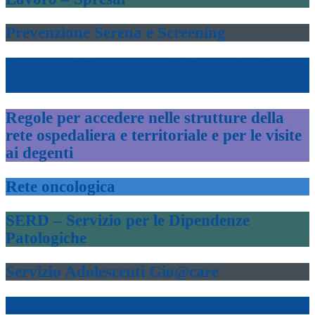
Prevenzione Serena e Screening
Progetto “Ci sono anch’io”: spazio di
ascolto psicologico dedicato agli uomini
Regole per accedere nelle strutture della
rete ospedaliera e territoriale e per le visite
ai degenti
Rete oncologica
SERD – Servizio per le Dipendenze
Patologiche
Servizio Adolescenti Gio@care
Servizio veterinario