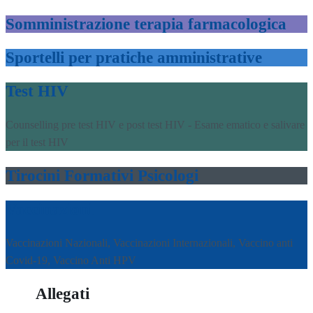
Somministrazione terapia farmacologica
Sportelli per pratiche amministrative
Test HIV
Counselling pre test HIV e post test HIV - Esame ematico e salivare
per il test HIV
Tirocini Formativi Psicologi
Vaccinazioni
Vaccinazioni Nazionali, Vaccinazioni Internazionali, Vaccino anti
Covid-19, Vaccino Anti HPV
Allegati