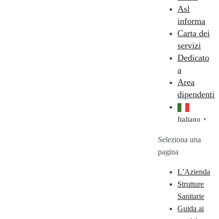
Asl
informa
Carta dei
servizi
Dedicato
a
Area
dipendenti
Italiano
▼
Seleziona una
pagina
L’Azienda
Strutture
Sanitarie
Guida ai