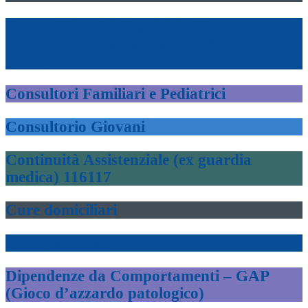
Centro Disturbi Cognitivi e Demenze
(CDCD) – Unità Valutazione Alzheimer
(UVA)
Consultori Familiari e Pediatrici
Consultorio Giovani
Continuità Assistenziale (ex guardia
medica) 116117
Cure domiciliari
Cure palliative
Dipendenze da Comportamenti – GAP
(Gioco d’azzardo patologico)