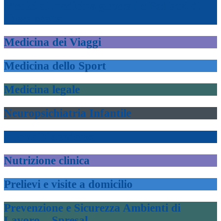
Medici di medicina generali e Pediatri di
libera scelta
Medicina dei Viaggi
Medicina dello Sport
Medicina legale
Neuropsichiatria Infantile
Nuove Dipendenze
Nutrizione clinica
Prelievi e visite a domicilio
Prevenzione e Sicurezza Ambienti di
Lavoro – Spresal