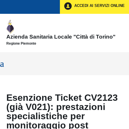
Vai ai contenuti
ACCEDI AI SERVIZI ONLINE
Vai al menu di navigazione
Vai al footer
Azienda Sanitaria Locale "Città di Torino"
Regione Piemonte
Esenzione Ticket CV2123
(già V021): prestazioni
specialistiche per
monitoraggio post