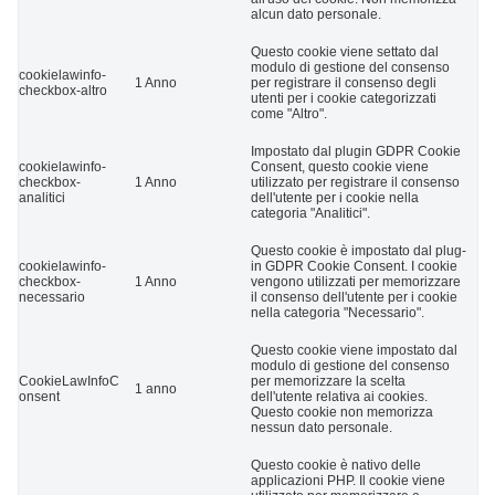
alcun dato personale.
Questo cookie viene settato dal
modulo di gestione del consenso
cookielawinfo-
1 Anno
per registrare il consenso degli
checkbox-altro
utenti per i cookie categorizzati
come "Altro".
Impostato dal plugin GDPR Cookie
cookielawinfo-
Consent, questo cookie viene
checkbox-
1 Anno
utilizzato per registrare il consenso
analitici
dell'utente per i cookie nella
categoria "Analitici".
Questo cookie è impostato dal plug-
cookielawinfo-
in GDPR Cookie Consent. I cookie
checkbox-
1 Anno
vengono utilizzati per memorizzare
necessario
il consenso dell'utente per i cookie
nella categoria "Necessario".
Questo cookie viene impostato dal
modulo di gestione del consenso
CookieLawInfoC
per memorizzare la scelta
1 anno
onsent
dell'utente relativa ai cookies.
Questo cookie non memorizza
nessun dato personale.
Questo cookie è nativo delle
applicazioni PHP. Il cookie viene