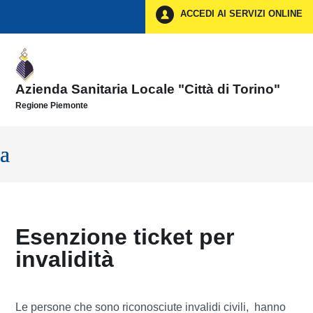
Vai ai contenuti
ACCEDI AI SERVIZI ONLINE
Vai al menu di navigazione
Vai al footer
Azienda Sanitaria Locale "Città di Torino"
Regione Piemonte
Esenzione ticket per
invalidità
Le persone che sono riconosciute invalidi civili, hanno