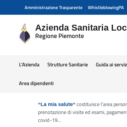
Vai ai contenuti
Amministrazione Trasparente
WhistleblowingPA
Vai al menu di navigazione
Vai al footer
Azienda Sanitaria Loca
Regione Piemonte
L’Azienda
Strutture Sanitarie
Guida ai serviz
Area dipendenti
costituisce l’area perso
“
La mia salute
“
prenotazione di visite ed esami, pagamento 
covid-19…