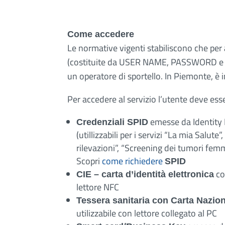
Come accedere
Le normative vigenti stabiliscono che per a
(costituite da USER NAME, PASSWORD e PIN)
un operatore di sportello. In Piemonte, è i
Per accedere al servizio l’utente deve ess
emesse da Identity P
Credenziali SPID
(utillizzabili per i servizi “La mia Salut
rilevazioni”, “Screening dei tumori femm
Scopri
come richiedere
SPID
co
CIE – carta d’identità elettronica
lettore NFC
Tessera sanitaria con Carta Nazion
utilizzabile con lettore collegato al PC