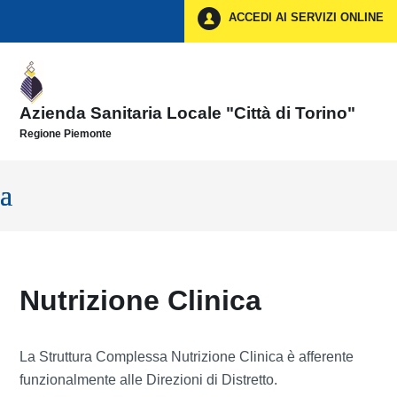
Vai ai contenuti
ACCEDI AI SERVIZI ONLINE
Vai al menu di navigazione
Vai al footer
Azienda Sanitaria Locale "Città di Torino"
Regione Piemonte
Nutrizione Clinica
La Struttura Complessa Nutrizione Clinica è afferente
funzionalmente alle Direzioni di Distretto.