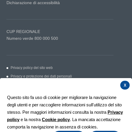
Dichiarazione di accessibilità
CUP REGIONALE
Numero verde 800 000 500
Privacy policy del sito web
Privacy e protezione dei dati personali
Cookie Policy
X
Link utili
Questo sito fa uso di cookie per migliorare la navigazione
Contatti
degli utenti e per raccogliere informazioni sull'utilizzo del sito
Segnalazioni e suggerimenti
stesso. Per maggiori informazioni consulta la nostra
Privacy
policy
e la nostra
Cookie policy
. La mancata accettazione
Credits
comporta la navigazione in assenza di cookies.