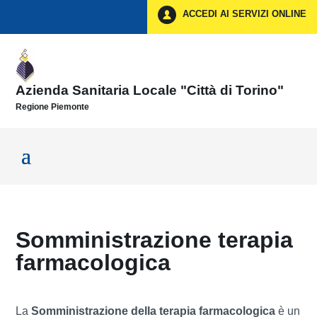
Vai ai contenuti
ACCEDI AI SERVIZI ONLINE
Vai al menu di navigazione
Vai al footer
Azienda Sanitaria Locale "Città di Torino"
Regione Piemonte
Somministrazione terapia
farmacologica
La
Somministrazione della terapia farmacologica
è un