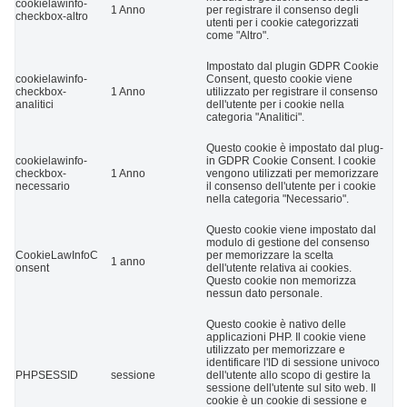
cookielawinfo-
1 Anno
per registrare il consenso degli
checkbox-altro
utenti per i cookie categorizzati
come "Altro".
Impostato dal plugin GDPR Cookie
cookielawinfo-
Consent, questo cookie viene
checkbox-
1 Anno
utilizzato per registrare il consenso
analitici
dell'utente per i cookie nella
categoria "Analitici".
Questo cookie è impostato dal plug-
cookielawinfo-
in GDPR Cookie Consent. I cookie
checkbox-
1 Anno
vengono utilizzati per memorizzare
necessario
il consenso dell'utente per i cookie
nella categoria "Necessario".
Questo cookie viene impostato dal
modulo di gestione del consenso
CookieLawInfoC
per memorizzare la scelta
1 anno
onsent
dell'utente relativa ai cookies.
Questo cookie non memorizza
nessun dato personale.
Questo cookie è nativo delle
applicazioni PHP. Il cookie viene
utilizzato per memorizzare e
identificare l'ID di sessione univoco
PHPSESSID
sessione
dell'utente allo scopo di gestire la
sessione dell'utente sul sito web. Il
cookie è un cookie di sessione e