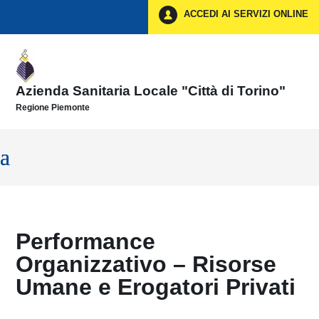
Vai ai contenuti
ACCEDI AI SERVIZI ONLINE
Vai al menu di navigazione
Vai al footer
Azienda Sanitaria Locale "Città di Torino"
Regione Piemonte
Performance
Organizzativo – Risorse
Umane e Erogatori Privati