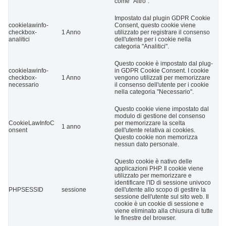
come "Altro".
Impostato dal plugin GDPR Cookie
cookielawinfo-
Consent, questo cookie viene
checkbox-
1 Anno
utilizzato per registrare il consenso
analitici
dell'utente per i cookie nella
categoria "Analitici".
Questo cookie è impostato dal plug-
cookielawinfo-
in GDPR Cookie Consent. I cookie
checkbox-
1 Anno
vengono utilizzati per memorizzare
necessario
il consenso dell'utente per i cookie
nella categoria "Necessario".
Questo cookie viene impostato dal
modulo di gestione del consenso
CookieLawInfoC
per memorizzare la scelta
1 anno
onsent
dell'utente relativa ai cookies.
Questo cookie non memorizza
nessun dato personale.
Questo cookie è nativo delle
applicazioni PHP. Il cookie viene
utilizzato per memorizzare e
identificare l'ID di sessione univoco
PHPSESSID
sessione
dell'utente allo scopo di gestire la
sessione dell'utente sul sito web. Il
cookie è un cookie di sessione e
viene eliminato alla chiusura di tutte
le finestre del browser.