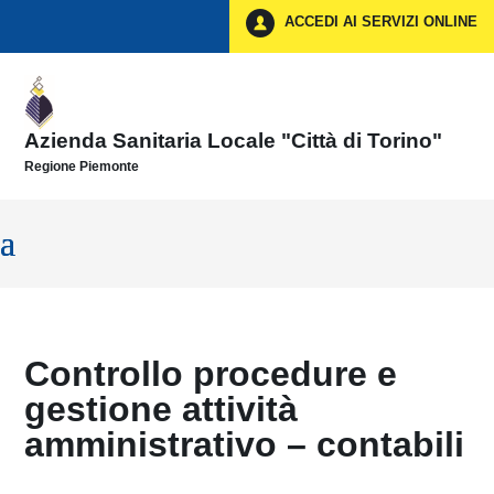
Vai ai contenuti
ACCEDI AI SERVIZI ONLINE
Vai al menu di navigazione
Vai al footer
Azienda Sanitaria Locale "Città di Torino"
Regione Piemonte
Controllo procedure e
gestione attività
amministrativo – contabili