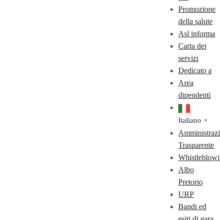
Promozione
della salute
Asl informa
Carta dei
servizi
Dedicato a
Area
dipendenti
Italiano
▼
Amministraz
Trasparente
Whistleblow
Albo
Pretorio
URP
Bandi ed
esiti di gara