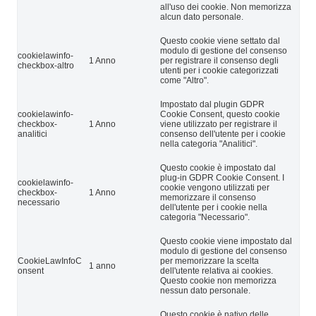
all'uso dei cookie. Non memorizza
alcun dato personale.
Questo cookie viene settato dal
modulo di gestione del consenso
cookielawinfo-
1 Anno
per registrare il consenso degli
checkbox-altro
utenti per i cookie categorizzati
come "Altro".
Impostato dal plugin GDPR
cookielawinfo-
Cookie Consent, questo cookie
checkbox-
1 Anno
viene utilizzato per registrare il
analitici
consenso dell'utente per i cookie
nella categoria "Analitici".
Questo cookie è impostato dal
plug-in GDPR Cookie Consent. I
cookielawinfo-
cookie vengono utilizzati per
checkbox-
1 Anno
memorizzare il consenso
necessario
dell'utente per i cookie nella
categoria "Necessario".
Questo cookie viene impostato dal
modulo di gestione del consenso
CookieLawInfoC
per memorizzare la scelta
1 anno
onsent
dell'utente relativa ai cookies.
Questo cookie non memorizza
nessun dato personale.
Questo cookie è nativo delle