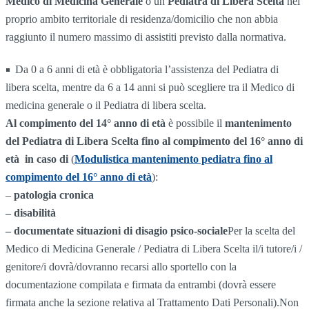
Medico di Medicina Generale
o un
Pediatra di Libera Scelta
nel
proprio ambito territoriale di residenza/domicilio che non abbia
raggiunto il numero massimo di assistiti previsto dalla normativa.
Da 0 a 6 anni di età è obbligatoria l’assistenza del Pediatra di
libera scelta, mentre da 6 a 14 anni si può scegliere tra il Medico di
medicina generale o il Pediatra di libera scelta.
Al compimento del 14° anno di età
è possibile il
mantenimento
del Pediatra di Libera Scelta fino al compimento del 16° anno di
età in caso di
(
Modulistica mantenimento pediatra fino al
compimento del 16° anno di età
):
–
patologia cronica
– disabilità
– documentate situazioni di disagio psico-sociale
Per la scelta del
Medico di Medicina Generale / Pediatra di Libera Scelta il/i tutore/i /
genitore/i dovrà/dovranno recarsi allo sportello con la
documentazione compilata e firmata da entrambi (dovrà essere
firmata anche la sezione relativa al Trattamento Dati Personali).Non