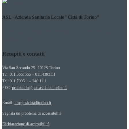
ASL - Azienda Sanitaria Locale "Città di Torino"
Costituita con D.P.G.R. 13/12/2016 n. 94 - Codice Fiscale/Partita
Iva 11632570013
Recapiti e contatti
Via San Secondo 29- 10128 Torino
Tel: 011.5661566 – 011.4393111
Tel: 011.7095.1 – 240.1111
PEC:
protocollo@pec.aslcittaditorino.it
Email:
urp@aslcittaditorino.it
Segnala un problema di accessibilità
Dichiarazione di accessibilità