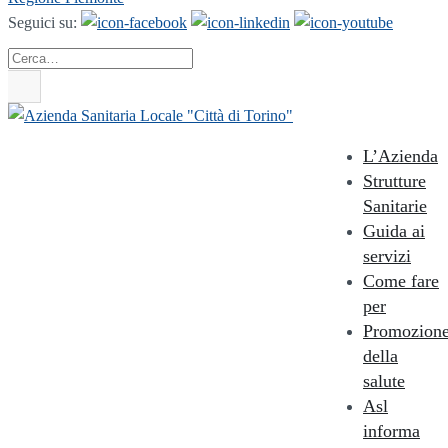
Seguici su:
Cerca
L’Azienda
Strutture
Sanitarie
Guida ai
servizi
Come fare
per
Promozion
della
salute
Asl
informa