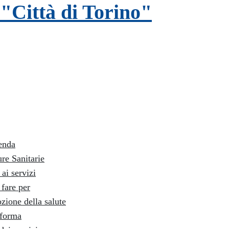
"Città di Torino"
enda
ure Sanitarie
ai servizi
fare per
zione della salute
nforma