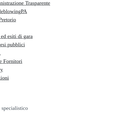
istrazione Trasparente
leblowingPA
Pretorio
ed esiti di gara
rsi pubblici
R
e Fornitori
cy
ioni
 specialistico