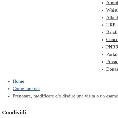
Ammin
Whist
Albo 
URP
Bandi 
Conco
PNR
Portal
Priva
Donaz
Home
Come fare per
Prenotare, modificare e/o disdire una visita o un esame
Condividi