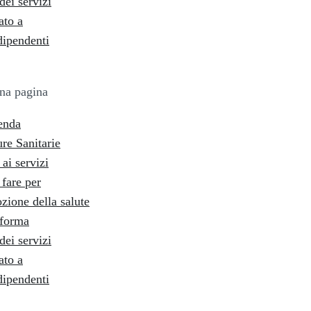
dei servizi
ato a
dipendenti
na pagina
enda
ure Sanitarie
ai servizi
fare per
zione della salute
nforma
dei servizi
ato a
dipendenti