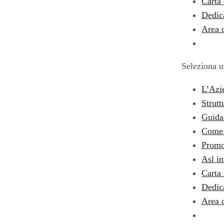
Carta 
Dedic
Area 
Seleziona u
L’Azi
Strutt
Guida 
Come 
Promo
Asl i
Carta 
Dedic
Area 