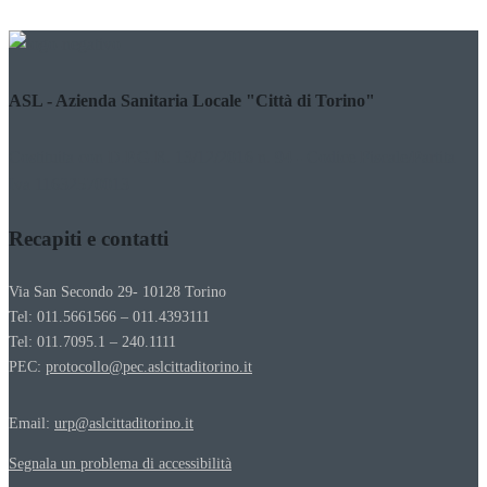
ASL - Azienda Sanitaria Locale "Città di Torino"
Costituita con D.P.G.R. 13/12/2016 n. 94 - Codice Fiscale/Partita
Iva 11632570013
Recapiti e contatti
Via San Secondo 29- 10128 Torino
Tel: 011.5661566 – 011.4393111
Tel: 011.7095.1 – 240.1111
PEC:
protocollo@pec.aslcittaditorino.it
Email:
urp@aslcittaditorino.it
Segnala un problema di accessibilità