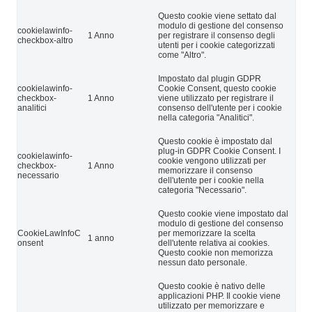
Questo cookie viene settato dal
modulo di gestione del consenso
cookielawinfo-
1 Anno
per registrare il consenso degli
checkbox-altro
utenti per i cookie categorizzati
come "Altro".
Impostato dal plugin GDPR
cookielawinfo-
Cookie Consent, questo cookie
checkbox-
1 Anno
viene utilizzato per registrare il
analitici
consenso dell'utente per i cookie
nella categoria "Analitici".
Questo cookie è impostato dal
plug-in GDPR Cookie Consent. I
cookielawinfo-
cookie vengono utilizzati per
checkbox-
1 Anno
memorizzare il consenso
necessario
dell'utente per i cookie nella
categoria "Necessario".
Questo cookie viene impostato dal
modulo di gestione del consenso
CookieLawInfoC
per memorizzare la scelta
1 anno
onsent
dell'utente relativa ai cookies.
Questo cookie non memorizza
nessun dato personale.
Questo cookie è nativo delle
applicazioni PHP. Il cookie viene
utilizzato per memorizzare e