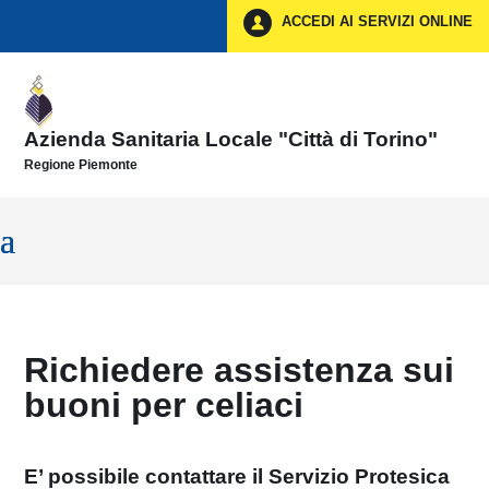
Vai ai contenuti
ACCEDI AI SERVIZI ONLINE
Vai al menu di navigazione
Vai al footer
Azienda Sanitaria Locale "Città di Torino"
Regione Piemonte
Richiedere assistenza sui
buoni per celiaci
E’ possibile
contattare il Servizio Protesica