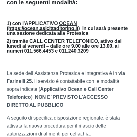
con le seguenti modalità:
1) con l’
APPLICATIVO
OCEAN
(https://ocean.aslcittaditorino.it)
in cui sarà presente
una sezione dedicata alla Protesica
2) tramite
CALL CENTER TELEFONICO
,
attivo
dal
lunedì al venerdì – dalle ore 9.00 alle ore 13.00
, ai
numeri
011.566.4453
e
011.240.3209
La sede dell’Assistenza Protesica e Integrativa è in
via
Farinelli 25.
Il servizio è contattabile con le modalità
sopra indicate (
Applicativo Ocean e Call Center
Telefonico
),
NON E’ PREVISTO L’ACCESSO
DIRETTO AL PUBBLICO
A seguito di specifica disposizione regionale, è stata
attivata la nuova procedura per il rilascio delle
autorizzazioni di alimenti per celiachia.