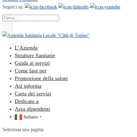
Seguici su:
Cerca
L’Azienda
Strutture Sanitarie
Guida ai servizi
Come fare per
Promozione della salute
Asl informa
Carta dei servizi
Dedicato a
Area dipendenti
Italiano
▼
Seleziona una pagina