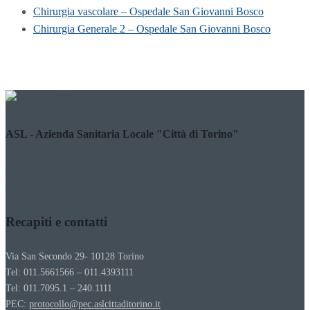
Chirurgia vascolare – Ospedale San Giovanni Bosco
Chirurgia Generale 2 – Ospedale San Giovanni Bosco
ASL - Azienda Sanitaria Locale "Città di Torino"
Costituita con D.P.G.R. 13/12/2016 n. 94 - Codice Fiscale/Partita
Iva 11632570013
Recapiti e contatti
Via San Secondo 29- 10128 Torino
Tel: 011.5661566 – 011.4393111
Tel: 011.7095.1 – 240.1111
PEC:
protocollo@pec.aslcittaditorino.it