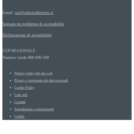
Email:
urp@aslcittaditorino.it
Segnala un problema di accessibilità
Dichiarazione di accessibilità
CUP REGIONALE
Numero verde 800 000 500
Privacy policy del sito web
Privacy e protezione dei dati personali
Cookie Policy
Link utili
Contatti
Segnalazioni e suggerimenti
Credits