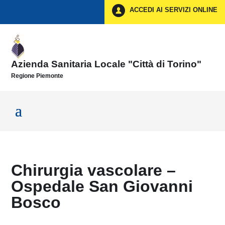
Vai ai contenuti
ACCEDI AI SERVIZI ONLINE
Vai al menu di navigazione
Vai al footer
Azienda Sanitaria Locale "Città di Torino"
Regione Piemonte
Chirurgia vascolare –
Ospedale San Giovanni
Bosco