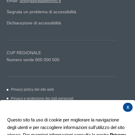
Email:
urp@aslcittaditorino.it
Segnala un problema di accessibilità
Dichiarazione di accessibilità
CUP REGIONALE
Numero verde 800 000 500
Privacy policy del sito web
Privacy e protezione dei dati personali
Cookie Policy
X
Link utili
Questo sito fa uso di cookie per migliorare la navigazione
Contatti
degli utenti e per raccogliere informazioni sull'utilizzo del sito
Segnalazioni e suggerimenti