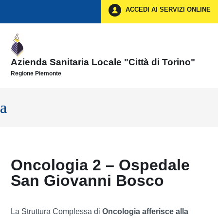
Vai ai contenuti
ACCEDI AI SERVIZI ONLINE
Vai al menu di navigazione
Vai al footer
Azienda Sanitaria Locale "Città di Torino"
Regione Piemonte
Oncologia 2 – Ospedale
San Giovanni Bosco
La Struttura Complessa di
Oncologia afferisce alla