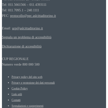
Tel: 011.5661566 – 011.4393111
Tel: 011.7095.1 – 240.1111
PEC:
protocollo@pec.aslcittaditorino.it
Email:
urp@aslcittaditorino.it
Segnala un problema di accessibilità
Dichiarazione di accessibilità
CUP REGIONALE
Numero verde 800 000 500
Privacy policy del sito web
Privacy e protezione dei dati personali
Cookie Policy
Link utili
Contatti
Segnalazioni e suggerimenti