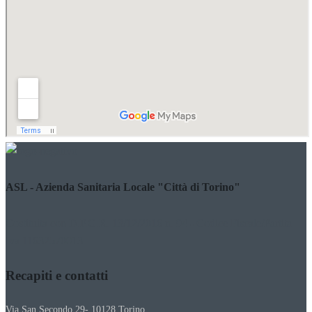
ASL - Azienda Sanitaria Locale "Città di Torino"
Costituita con D.P.G.R. 13/12/2016 n. 94 - Codice Fiscale/Partita
Iva 11632570013
Recapiti e contatti
Via San Secondo 29- 10128 Torino