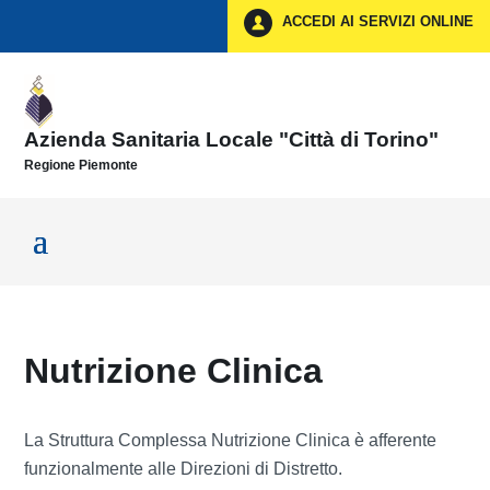
Vai ai contenuti
ACCEDI AI SERVIZI ONLINE
Vai al menu di navigazione
Vai al footer
Azienda Sanitaria Locale "Città di Torino"
Regione Piemonte
Nutrizione Clinica
La Struttura Complessa Nutrizione Clinica è afferente
funzionalmente alle Direzioni di Distretto.