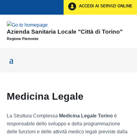
Vai ai contenuti
ACCEDI AI SERVIZI ONLINE
Vai al menu di navigazione
Vai al footer
Azienda Sanitaria Locale "Città di Torino"
Regione Piemonte
Medicina Legale
La Struttura Complessa
Medicina Legale Torino
è
responsabile dello sviluppo e della programmazione
delle funzioni e delle attività medico legali previste dalla