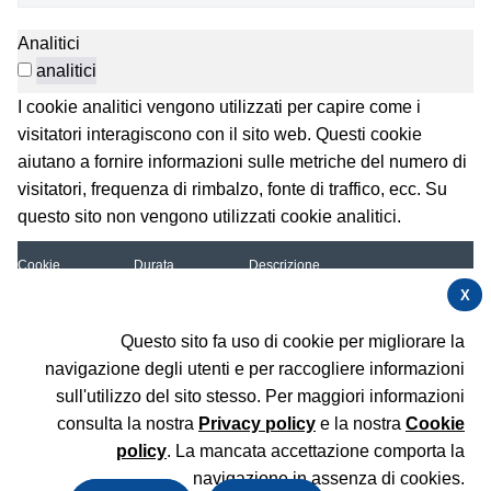
Analitici
analitici
I cookie analitici vengono utilizzati per capire come i
visitatori interagiscono con il sito web. Questi cookie
aiutano a fornire informazioni sulle metriche del numero di
visitatori, frequenza di rimbalzo, fonte di traffico, ecc. Su
questo sito non vengono utilizzati cookie analitici.
Cookie
Durata
Descrizione
X
Utilizzato per memorizzare alcuni
_pk_id.D53OkP2
13 mesi
dettagli sull'utente come l'ID
3Ov.1efe
visitatore univoco
Questo sito fa uso di cookie per migliorare la
navigazione degli utenti e per raccogliere informazioni
Utilizzato per memorizzare le
informazioni di attribuzione, il
sull'utilizzo del sito stesso. Per maggiori informazioni
_pk_ref
6 Mesi
referrer utilizzato inizialmente per
consulta la nostra
Privacy policy
e la nostra
Cookie
visitare il sito web
policy
. La mancata accettazione comporta la
Cookie di breve durata utilizzati per
_pk_ses.D53OkP
30 minuti
memorizzare temporaneamente i
navigazione in assenza di cookies.
23Ov.1efe
dati per la visita