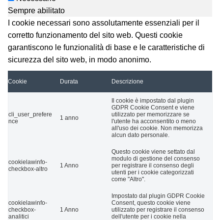
Sempre abilitato
I cookie necessari sono assolutamente essenziali per il
corretto funzionamento del sito web. Questi cookie
garantiscono le funzionalità di base e le caratteristiche di
sicurezza del sito web, in modo anonimo.
Cookie
Durata
Descrizione
Il cookie è impostato dal plugin
GDPR Cookie Consent e viene
cli_user_prefere
utilizzato per memorizzare se
1 anno
nce
l'utente ha acconsentito o meno
all'uso dei cookie. Non memorizza
alcun dato personale.
Questo cookie viene settato dal
modulo di gestione del consenso
cookielawinfo-
1 Anno
per registrare il consenso degli
checkbox-altro
utenti per i cookie categorizzati
come "Altro".
Impostato dal plugin GDPR Cookie
cookielawinfo-
Consent, questo cookie viene
checkbox-
1 Anno
utilizzato per registrare il consenso
analitici
dell'utente per i cookie nella