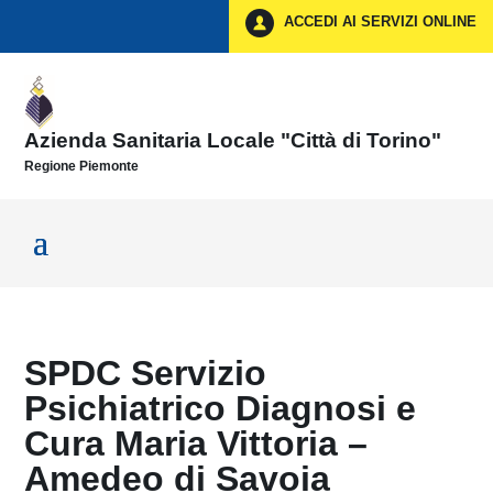
Vai ai contenuti
ACCEDI AI SERVIZI ONLINE
Vai al menu di navigazione
Vai al footer
Azienda Sanitaria Locale "Città di Torino"
Regione Piemonte
SPDC Servizio
Psichiatrico Diagnosi e
Cura Maria Vittoria –
Amedeo di Savoia