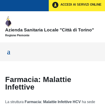
Vai ai contenuti
ACCEDI AI SERVIZI ONLINE
Vai al menu di navigazione
Vai al footer
Azienda Sanitaria Locale "Città di Torino"
Regione Piemonte
Farmacia: Malattie
Infettive
La struttura
Farmacia: Malattie Infettive HCV
ha sede