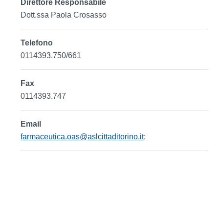
Direttore Responsabile
Dott.ssa Paola Crosasso
Telefono
0114393.750/661
Fax
0114393.747
Email
farmaceutica.oas@aslcittaditorino.it
;