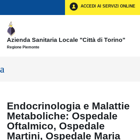
Vai ai contenuti
ACCEDI AI SERVIZI ONLINE
Vai al menu di navigazione
Vai al footer
Azienda Sanitaria Locale "Città di Torino"
Regione Piemonte
Endocrinologia e Malattie
Metaboliche: Ospedale
Oftalmico, Ospedale
Martini, Ospedale Maria