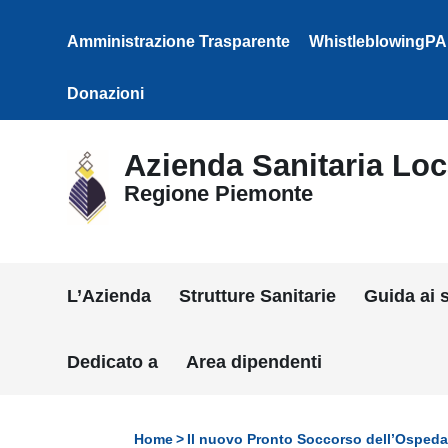
Vai ai contenuti
Vai al menu di navigazione
Amministrazione Trasparente
WhistleblowingPA
Vai al footer
Donazioni
Azienda Sanitaria Loca
Regione Piemonte
L’Azienda
Strutture Sanitarie
Guida ai s
Dedicato a
Area dipendenti
Home
Il nuovo Pronto Soccorso dell’Osped