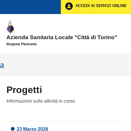
Vai ai contenuti
ACCEDI AI SERVIZI ONLINE
Vai al menu di navigazione
Vai al footer
Azienda Sanitaria Locale "Città di Torino"
Regione Piemonte
Progetti
Informazioni sulle attività in corso
23 Marzo 2026