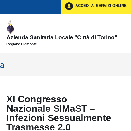
Vai ai contenuti
ACCEDI AI SERVIZI ONLINE
Vai al menu di navigazione
Vai al footer
Azienda Sanitaria Locale "Città di Torino"
Regione Piemonte
XI Congresso
Nazionale SIMaST –
Infezioni Sessualmente
Trasmesse 2.0