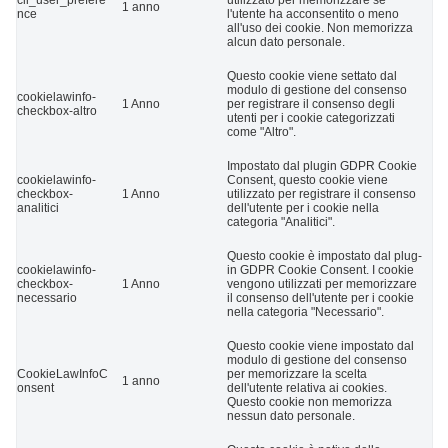
cli_user_prefere
utilizzato per memorizzare se
1 anno
nce
l'utente ha acconsentito o meno
all'uso dei cookie. Non memorizza
alcun dato personale.
Questo cookie viene settato dal
modulo di gestione del consenso
cookielawinfo-
1 Anno
per registrare il consenso degli
checkbox-altro
utenti per i cookie categorizzati
come "Altro".
Impostato dal plugin GDPR Cookie
cookielawinfo-
Consent, questo cookie viene
checkbox-
1 Anno
utilizzato per registrare il consenso
analitici
dell'utente per i cookie nella
categoria "Analitici".
Questo cookie è impostato dal plug-
cookielawinfo-
in GDPR Cookie Consent. I cookie
checkbox-
1 Anno
vengono utilizzati per memorizzare
necessario
il consenso dell'utente per i cookie
nella categoria "Necessario".
Questo cookie viene impostato dal
modulo di gestione del consenso
CookieLawInfoC
per memorizzare la scelta
1 anno
onsent
dell'utente relativa ai cookies.
Questo cookie non memorizza
nessun dato personale.