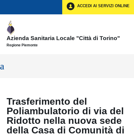
Vai ai contenuti
ACCEDI AI SERVIZI ONLINE
Vai al menu di navigazione
Vai al footer
Azienda Sanitaria Locale "Città di Torino"
Regione Piemonte
Trasferimento del
Poliambulatorio di via del
Ridotto nella nuova sede
della Casa di Comunità di