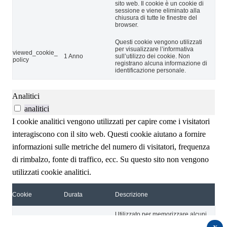
sito web. Il cookie è un cookie di
sessione e viene eliminato alla
chiusura di tutte le finestre del
browser.
Questi cookie vengono utilizzati
per visualizzare l’informativa
viewed_cookie_
1 Anno
sull’utilizzo dei cookie. Non
policy
registrano alcuna informazione di
identificazione personale.
Analitici
analitici
I cookie analitici vengono utilizzati per capire come i visitatori
interagiscono con il sito web. Questi cookie aiutano a fornire
informazioni sulle metriche del numero di visitatori, frequenza
di rimbalzo, fonte di traffico, ecc. Su questo sito non vengono
utilizzati cookie analitici.
Cookie
Durata
Descrizione
Utilizzato per memorizzare alcuni
_pk_id.D53OkP
13 mesi
dettagli sull'utente come l'ID
23Ov.1efe