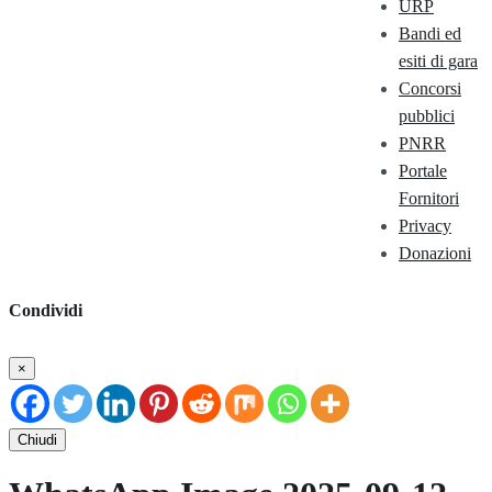
URP
Bandi ed
esiti di gara
Concorsi
pubblici
PNRR
Portale
Fornitori
Privacy
Donazioni
Condividi
×
Chiudi