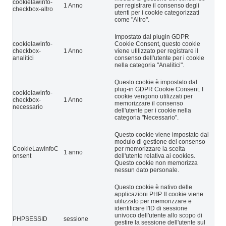
cookielawinfo-
1 Anno
per registrare il consenso degli
checkbox-altro
utenti per i cookie categorizzati
come "Altro".
Impostato dal plugin GDPR
cookielawinfo-
Cookie Consent, questo cookie
checkbox-
1 Anno
viene utilizzato per registrare il
analitici
consenso dell'utente per i cookie
nella categoria "Analitici".
Questo cookie è impostato dal
plug-in GDPR Cookie Consent. I
cookielawinfo-
cookie vengono utilizzati per
checkbox-
1 Anno
memorizzare il consenso
necessario
dell'utente per i cookie nella
categoria "Necessario".
Questo cookie viene impostato dal
modulo di gestione del consenso
CookieLawInfoC
per memorizzare la scelta
1 anno
onsent
dell'utente relativa ai cookies.
Questo cookie non memorizza
nessun dato personale.
Questo cookie è nativo delle
applicazioni PHP. Il cookie viene
utilizzato per memorizzare e
identificare l'ID di sessione
univoco dell'utente allo scopo di
PHPSESSID
sessione
gestire la sessione dell'utente sul