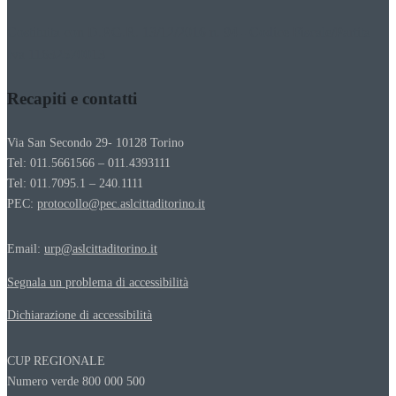
Costituita con D.P.G.R. 13/12/2016 n. 94 - Codice Fiscale/Partita
Iva 11632570013
Recapiti e contatti
Via San Secondo 29- 10128 Torino
Tel: 011.5661566 – 011.4393111
Tel: 011.7095.1 – 240.1111
PEC:
protocollo@pec.aslcittaditorino.it
Email:
urp@aslcittaditorino.it
Segnala un problema di accessibilità
Dichiarazione di accessibilità
CUP REGIONALE
Numero verde 800 000 500