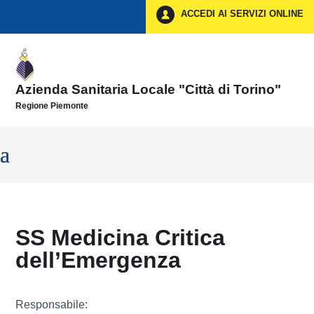
Vai ai contenuti
ACCEDI AI SERVIZI ONLINE
Vai al menu di navigazione
Vai al footer
Azienda Sanitaria Locale "Città di Torino"
Regione Piemonte
SS Medicina Critica
dell’Emergenza
Responsabile: