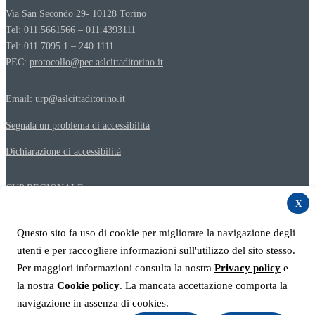
Via San Secondo 29- 10128 Torino
Tel: 011.5661566 – 011.4393111
Tel: 011.7095.1 – 240.1111
PEC:
protocollo@pec.aslcittaditorino.it
Email:
urp@aslcittaditorino.it
Segnala un problema di accessibilità
Dichiarazione di accessibilità
CUP REGIONALE
Numero verde 800 000 500
X
Questo sito fa uso di cookie per migliorare la navigazione degli
Privacy policy del sito web
utenti e per raccogliere informazioni sull'utilizzo del sito stesso.
Privacy e protezione dei dati personali
Per maggiori informazioni consulta la nostra
Privacy policy
e
Cookie Policy
la nostra
Cookie policy
. La mancata accettazione comporta la
Link utili
navigazione in assenza di cookies.
Contatti