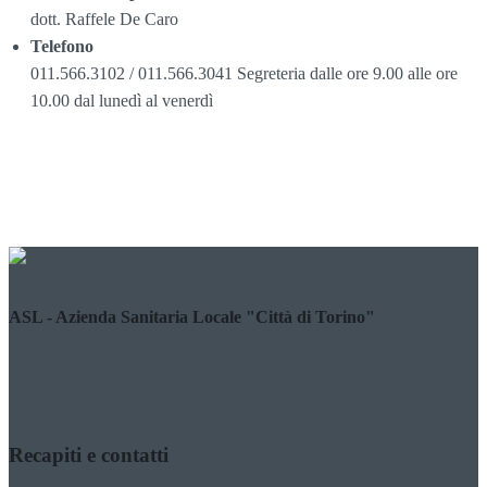
dott. Raffele De Caro
Telefono
011.566.3102 / 011.566.3041 Segreteria dalle ore 9.00 alle ore
10.00 dal lunedì al venerdì
ASL - Azienda Sanitaria Locale "Città di Torino"
Costituita con D.P.G.R. 13/12/2016 n. 94 - Codice Fiscale/Partita
Iva 11632570013
Recapiti e contatti