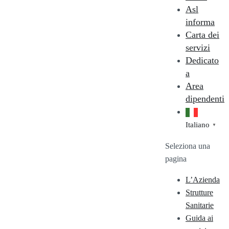
Asl
informa
Carta dei
servizi
Dedicato
a
Area
dipendenti
Italiano
▼
Seleziona una
pagina
L’Azienda
Strutture
Sanitarie
Guida ai