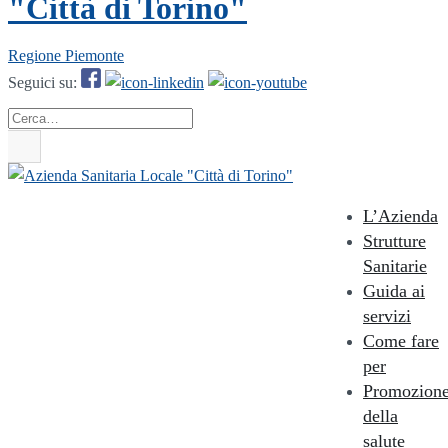
"Città di Torino"
Regione Piemonte
Seguici su:
Cerca
L’Azienda
Strutture
Sanitarie
Guida ai
servizi
Come fare
per
Promozion
della
salute