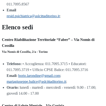
011.7095.8567
Email
resid.psichiatrica@aslcittaditorino.it
;
Elenco sedi
Centro Riabilitazione Territoriale “Faber” – Via Nomis di
Cossilla
Via Nomis di Cossilla, 2/a - Torino
Telefono:
• Accoglienza: 011.7095.3715 • Educatori:
011.7095.3719 • Ufficio CPSE Balice: 011.7095.3716
Email:
borio.larondine@gmail.com
;
mariagiuseppe.balice@aslcittaditorino.it
;
Orario:
lunedì - martedì - mercoledì - venerdì: 9.00 - 17.00;
giovedì 14.00 - 17.00
Centro di Salute Mentale – Via Gorizia