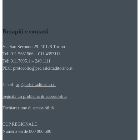
Costituita con D.P.G.R. 13/12/2016 n. 94 - Codice Fiscale/Partita
Iva 11632570013
Recapiti e contatti
Via San Secondo 29- 10128 Torino
Tel: 011.5661566 – 011.4393111
Tel: 011.7095.1 – 240.1111
PEC:
protocollo@pec.aslcittaditorino.it
Email:
urp@aslcittaditorino.it
Segnala un problema di accessibilità
Dichiarazione di accessibilità
CUP REGIONALE
Numero verde 800 000 500