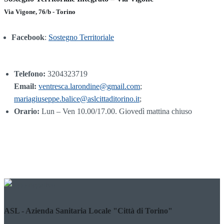
Via Vigone, 76/b - Torino
Facebook
:
Sostegno Territoriale
Telefono:
3204323719
Email:
ventresca.larondine@gmail.com
;
mariagiuseppe.balice@aslcittaditorino.it
;
Orario:
Lun – Ven 10.00/17.00. Giovedì mattina chiuso
ASL - Azienda Sanitaria Locale "Città di Torino"