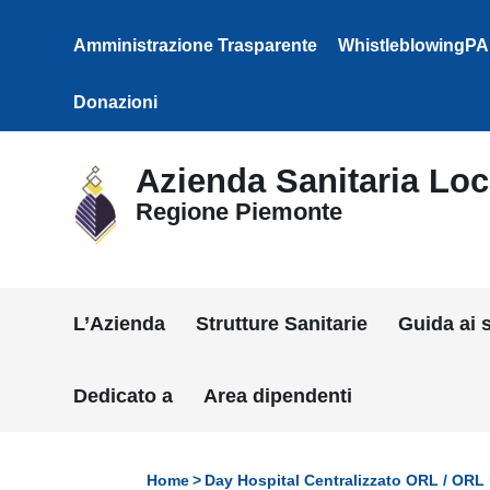
Vai ai contenuti
Vai al menu di navigazione
Amministrazione Trasparente
WhistleblowingPA
Vai al footer
Donazioni
Azienda Sanitaria Loca
Regione Piemonte
L’Azienda
Strutture Sanitarie
Guida ai s
Dedicato a
Area dipendenti
Home
Day Hospital Centralizzato ORL / ORL 