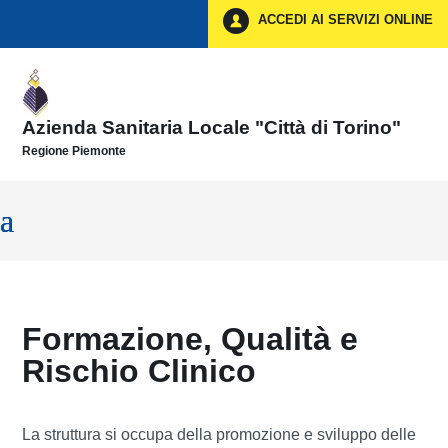
Vai ai contenuti
ACCEDI AI SERVIZI ONLINE
Vai al menu di navigazione
Vai al footer
Azienda Sanitaria Locale "Città di Torino"
Regione Piemonte
Formazione, Qualità e
Rischio Clinico
La struttura si occupa della promozione e sviluppo delle