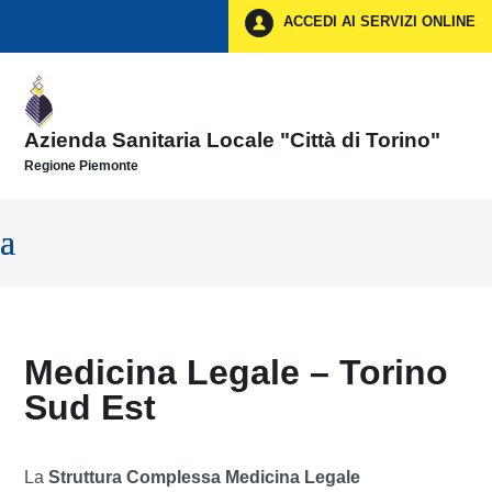
Vai ai contenuti
ACCEDI AI SERVIZI ONLINE
Vai al menu di navigazione
Vai al footer
Azienda Sanitaria Locale "Città di Torino"
Regione Piemonte
Medicina Legale – Torino
Sud Est
La
Struttura Complessa Medicina Legale