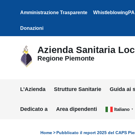
Vai ai contenuti
Vai al menu di navigazione
Amministrazione Trasparente
WhistleblowingPA
Vai al footer
Donazioni
Azienda Sanitaria Loca
Regione Piemonte
L’Azienda
Strutture Sanitarie
Guida ai s
Dedicato a
Area dipendenti
Italiano
▼
Home
Pubblicato il report 2025 del CAPS Pi