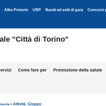
Albo Pretorio
URP
Bandi ed esiti di gara
Concorsi 
le "Città di Torino"
ervizi
Come fare per
Promozione della salute
Attività_Gruppo
emonte