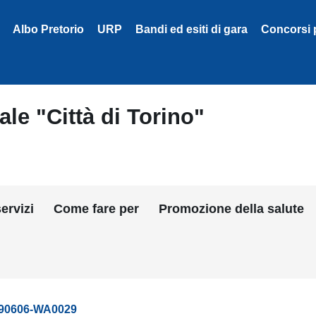
Albo Pretorio
URP
Bandi ed esiti di gara
Concorsi 
le "Città di Torino"
ervizi
Come fare per
Promozione della salute
190606-WA0029