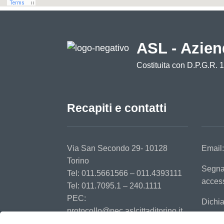
ASL - Azien
Costituita con D.P.G.R. 
Recapiti e contatti
Via San Secondo 29- 10128
Email
Torino
Segna
Tel: 011.5661566 – 011.4393111
access
Tel: 011.7095.1 – 240.1111
PEC:
Dichia
protocollo@pec.aslcittaditorino.it