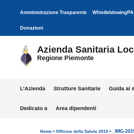
Vai ai contenuti
Vai al menu di navigazione
Amministrazione Trasparente
WhistleblowingPA
Vai al footer
Donazioni
Azienda Sanitaria Loca
Regione Piemonte
L’Azienda
Strutture Sanitarie
Guida ai s
Dedicato a
Area dipendenti
_IMG-20
Home
Officine della Salute 2019