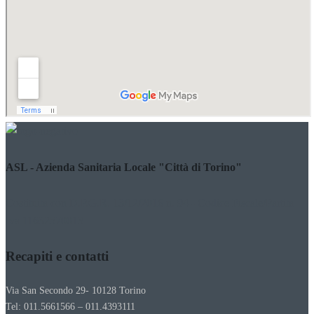
ASL - Azienda Sanitaria Locale "Città di Torino"
Costituita con D.P.G.R. 13/12/2016 n. 94 - Codice Fiscale/Partita
Iva 11632570013
Recapiti e contatti
Via San Secondo 29- 10128 Torino
Tel: 011.5661566 – 011.4393111