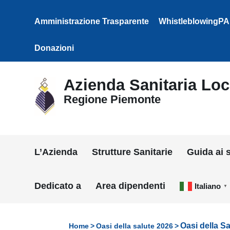
Vai ai contenuti
Vai al menu di navigazione
Amministrazione Trasparente
WhistleblowingPA
Vai al footer
Donazioni
Azienda Sanitaria Loca
Regione Piemonte
L’Azienda
Strutture Sanitarie
Guida ai s
Dedicato a
Area dipendenti
Italiano
▼
Oasi della Sa
Home
Oasi della salute 2026