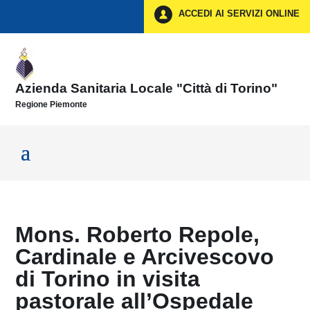
Vai ai contenuti
ACCEDI AI SERVIZI ONLINE
Vai al menu di navigazione
Vai al footer
Azienda Sanitaria Locale "Città di Torino"
Regione Piemonte
Mons. Roberto Repole,
Cardinale e Arcivescovo
di Torino in visita
pastorale all’Ospedale