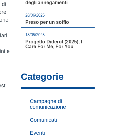
degli annegamenti
 di
ore
28/06/2025
ione
Preso per un soffio
ari
18/05/2025
Progetto Diderot (2025), I
Care For Me, For You
ni e
Categorie
sti
Campagne di
comunicazione
Comunicati
Eventi