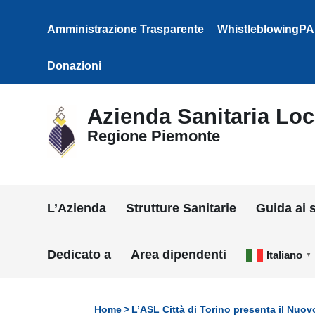
Vai ai contenuti
Vai al menu di navigazione
Amministrazione Trasparente
WhistleblowingPA
Vai al footer
Donazioni
Azienda Sanitaria Loca
Regione Piemonte
L’Azienda
Strutture Sanitarie
Guida ai s
Dedicato a
Area dipendenti
Italiano
▼
Home
L’ASL Città di Torino presenta il Nuov