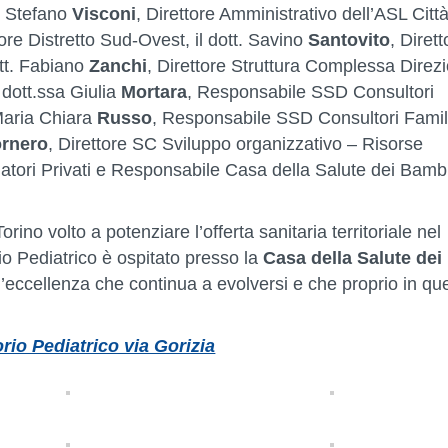
t. Stefano
Visconi
, Direttore Amministrativo dell’ASL Città
tore Distretto Sud-Ovest, il dott. Savino
Santovito
, Dirett
ott. Fabiano
Zanchi
, Direttore Struttura Complessa Direz
 dott.ssa Giulia
Mortara
, Responsabile SSD Consultori
 Maria Chiara
Russo
, Responsabile SSD Consultori Famili
rnero
, Direttore SC Sviluppo organizzativo – Risorse
tori Privati e Responsabile Casa della Salute dei Bambi
orino volto a potenziare l’offerta sanitaria territoriale nel
io Pediatrico è ospitato presso la
Casa della Salute dei
d’eccellenza che continua a evolversi e che proprio in que
.
o Pediatrico via Gorizia