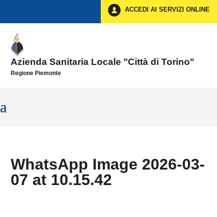
Vai ai contenuti
ACCEDI AI SERVIZI ONLINE
Vai al menu di navigazione
Vai al footer
Azienda Sanitaria Locale "Città di Torino"
Regione Piemonte
WhatsApp Image 2026-03-
07 at 10.15.42