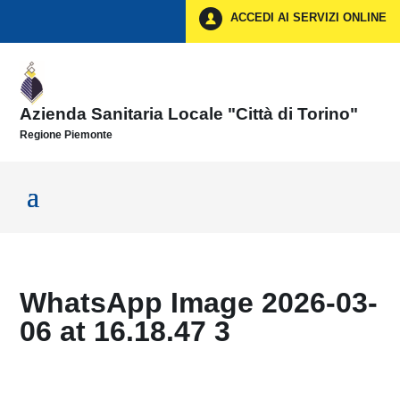
Vai ai contenuti
ACCEDI AI SERVIZI ONLINE
Vai al menu di navigazione
Vai al footer
Azienda Sanitaria Locale "Città di Torino"
Regione Piemonte
WhatsApp Image 2026-03-
06 at 16.18.47 3