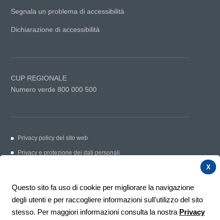
Segnala un problema di accessibilità
Dichiarazione di accessibilità
CUP REGIONALE
Numero verde 800 000 500
Privacy policy del sito web
Privacy e protezione dei dati personali
Cookie Policy
X
Link utili
Questo sito fa uso di cookie per migliorare la navigazione
Contatti
degli utenti e per raccogliere informazioni sull'utilizzo del sito
Segnalazioni e suggerimenti
stesso. Per maggiori informazioni consulta la nostra
Privacy