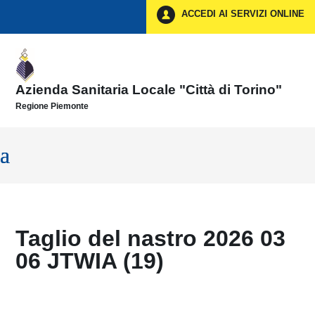
Vai ai contenuti
ACCEDI AI SERVIZI ONLINE
Vai al menu di navigazione
Vai al footer
Azienda Sanitaria Locale "Città di Torino"
Regione Piemonte
Taglio del nastro 2026 03
06 JTWIA (19)