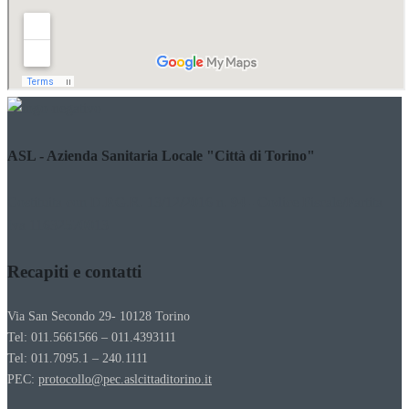
ASL - Azienda Sanitaria Locale "Città di Torino"
Costituita con D.P.G.R. 13/12/2016 n. 94 - Codice Fiscale/Partita
Iva 11632570013
Recapiti e contatti
Via San Secondo 29- 10128 Torino
Tel: 011.5661566 – 011.4393111
Tel: 011.7095.1 – 240.1111
PEC:
protocollo@pec.aslcittaditorino.it