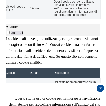
Questi cookie vengono utilizzati
per visualizzare l’informativa
viewed_cookie_
1 Anno
sull’utilizzo dei cookie. Non
policy
registrano alcuna informazione di
identificazione personale.
Analitici
analitici
I cookie analitici vengono utilizzati per capire come i visitatori
interagiscono con il sito web. Questi cookie aiutano a fornire
informazioni sulle metriche del numero di visitatori, frequenza
di rimbalzo, fonte di traffico, ecc. Su questo sito non vengono
utilizzati cookie analitici.
Cookie
Durata
Descrizione
Utilizzato per memorizzare alcuni
_pk_id.D53OkP
13 mesi
dettagli sull'utente come l'ID
23Ov.1efe
X
visitatore univoco
Utilizzato per memorizzare le
Questo sito fa uso di cookie per migliorare la navigazione
informazioni di attribuzione, il
_pk_ref
6 Mesi
referrer utilizzato inizialmente per
degli utenti e per raccogliere informazioni sull'utilizzo del sito