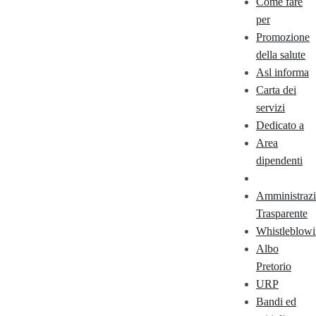
Come fare
per
Promozione
della salute
Asl informa
Carta dei
servizi
Dedicato a
Area
dipendenti
Amministraz
Trasparente
Whistleblow
Albo
Pretorio
URP
Bandi ed