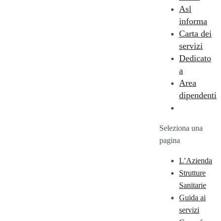
Asl
informa
Carta dei
servizi
Dedicato
a
Area
dipendenti
Seleziona una
pagina
L’Azienda
Strutture
Sanitarie
Guida ai
servizi