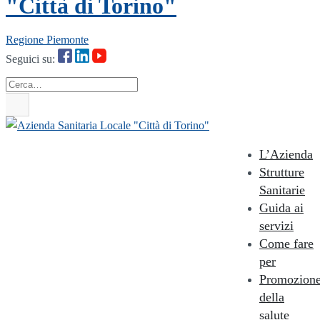
"Città di Torino"
Regione Piemonte
Seguici su:
Cerca
L’Azienda
Strutture
Sanitarie
Guida ai
servizi
Come fare
per
Promozion
della
salute