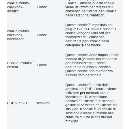
cookielawinfo-
Cookie Consent, questo cookie
checkbox-
1 Anno
viene utilizzato per registrare il
analitici
consenso dell'utente per i cookie
nella categoria "Analitici".
Questo cookie è impostato dal
plug-in GDPR Cookie Consent. I
cookielawinfo-
cookie vengono utilizzati per
checkbox-
1 Anno
memorizzare il consenso
necessario
dell'utente per i cookie nella
categoria "Necessario".
Questo cookie viene impostato dal
modulo di gestione del consenso
CookieLawInfoC
per memorizzare la scelta
1 anno
onsent
dell'utente relativa ai cookies.
Questo cookie non memorizza
nessun dato personale.
Questo cookie è nativo delle
applicazioni PHP. Il cookie viene
utilizzato per memorizzare e
identificare l'ID di sessione
univoco dell'utente allo scopo di
PHPSESSID
sessione
gestire la sessione dell'utente sul
sito web. Il cookie è un cookie di
sessione e viene eliminato alla
chiusura di tutte le finestre del
browser.