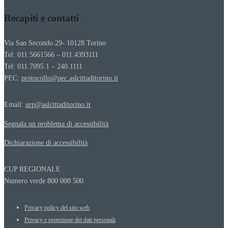
Recapiti e contatti
Via San Secondo 29- 10128 Torino
Tel: 011.5661566 – 011.4393111
Tel: 011.7095.1 – 240.1111
PEC:
protocollo@pec.aslcittaditorino.it
Email:
urp@aslcittaditorino.it
Segnala un problema di accessibilità
Dichiarazione di accessibilità
CUP REGIONALE
Numero verde 800 000 500
Privacy policy del sito web
Privacy e protezione dei dati personali