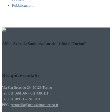
Pubblicazioni
ASL - Azienda Sanitaria Locale "Città di Torino"
Costituita con D.P.G.R. 13/12/2016 n. 94 - Codice Fiscale/Partita
Iva 11632570013
Recapiti e contatti
Via San Secondo 29- 10128 Torino
Tel: 011.5661566 – 011.4393111
Tel: 011.7095.1 – 240.1111
PEC:
protocollo@pec.aslcittaditorino.it