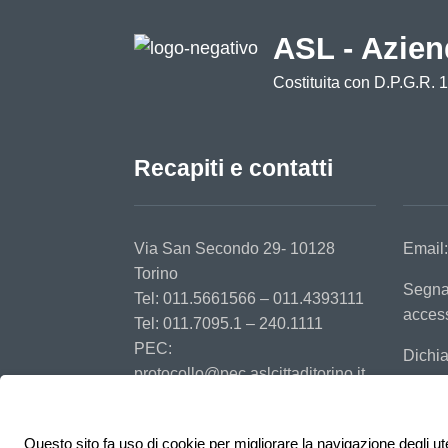
ASL - Azien
Costituita con D.P.G.R. 
Recapiti e contatti
Via San Secondo 29- 10128
Email
Torino
Segna
Tel: 011.5661566 – 011.4393111
access
Tel: 011.7095.1 – 240.1111
PEC:
Dichia
protocollo@pec.aslcittaditorino.it
Questo sito fa uso di cookie per migliorare la navigazione degli ute