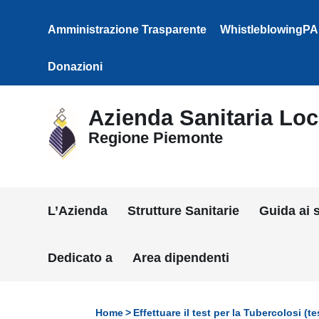
Vai ai contenuti
Vai al menu di navigazione
Amministrazione Trasparente
WhistleblowingPA
Vai al footer
Donazioni
Azienda Sanitaria Loca
Regione Piemonte
L’Azienda
Strutture Sanitarie
Guida ai s
Dedicato a
Area dipendenti
Home
Effettuare il test per la Tubercolosi (t