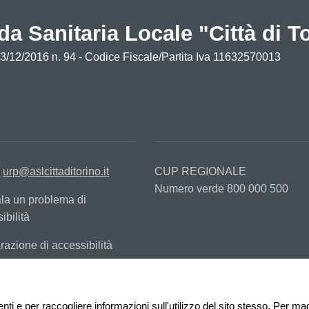
da Sanitaria Locale "Città di T
13/12/2016 n. 94 - Codice Fiscale/Partita Iva 11632570013
:
urp@aslcittaditorino.it
CUP REGIONALE
Numero verde 800 000 500
la un problema di
ibilità
razione di accessibilità
nti e per raccogliere informazioni sull'utilizzo del sito stesso. Per ma