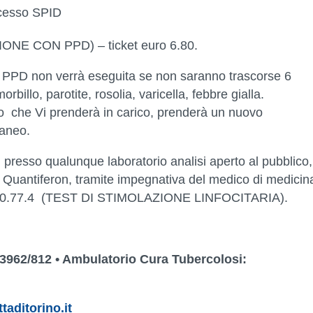
accesso SPID
NE CON PPD) – ticket euro 6.80.
n PPD non verrà eseguita se non saranno trascorse 6
billo, parotite, rosolia, varicella, febbre gialla.
orio che Vi prenderà in carico, prenderà un nuovo
taneo.
, presso qualunque laboratorio analisi aperto al pubblico,
st Quantiferon, tramite impegnativa del medico di medicin
ce 90.77.4 (TEST DI STIMOLAZIONE LINFOCITARIA).
3962/812 • Ambulatorio Cura Tubercolosi:
aditorino.it