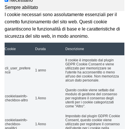
Necessario
Sempre abilitato
I cookie necessari sono assolutamente essenziali per il
corretto funzionamento del sito web. Questi cookie
garantiscono le funzionalità di base e le caratteristiche di
sicurezza del sito web, in modo anonimo.
Cookie
Durata
Descrizione
Il cookie è impostato dal plugin
GDPR Cookie Consent e viene
cli_user_prefere
utilizzato per memorizzare se
1 anno
nce
l'utente ha acconsentito o meno
all'uso dei cookie. Non memorizza
alcun dato personale.
Questo cookie viene settato dal
modulo di gestione del consenso
cookielawinfo-
1 Anno
per registrare il consenso degli
checkbox-altro
utenti per i cookie categorizzati
come "Altro".
Impostato dal plugin GDPR Cookie
cookielawinfo-
Consent, questo cookie viene
checkbox-
1 Anno
utilizzato per registrare il consenso
analitici
dell'utente per i cookie nella