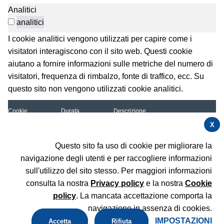
Analitici
analitici
I cookie analitici vengono utilizzati per capire come i
visitatori interagiscono con il sito web. Questi cookie
aiutano a fornire informazioni sulle metriche del numero di
visitatori, frequenza di rimbalzo, fonte di traffico, ecc. Su
questo sito non vengono utilizzati cookie analitici.
Cookie
Durata
Descrizione
X
Utilizzato per memorizzare alcuni
_pk_id.D53OkP2
13 mesi
dettagli sull'utente come l'ID
3Ov.1efe
visitatore univoco
Questo sito fa uso di cookie per migliorare la
navigazione degli utenti e per raccogliere informazioni
Utilizzato per memorizzare le
informazioni di attribuzione, il
sull'utilizzo del sito stesso. Per maggiori informazioni
_pk_ref
6 Mesi
referrer utilizzato inizialmente per
consulta la nostra
Privacy policy
e la nostra
Cookie
visitare il sito web
policy
. La mancata accettazione comporta la
Cookie di breve durata utilizzati per
_pk_ses.D53OkP
30 minuti
memorizzare temporaneamente i
navigazione in assenza di cookies.
23Ov.1efe
dati per la visita
IMPOSTAZIONI
Accetta
Rifiuta