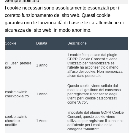
Sempre abilitato
I cookie necessari sono assolutamente essenziali per il
corretto funzionamento del sito web. Questi cookie
garantiscono le funzionalità di base e le caratteristiche di
sicurezza del sito web, in modo anonimo.
Cookie
Durata
Descrizione
Il cookie è impostato dal plugin
GDPR Cookie Consent e viene
cli_user_prefere
utilizzato per memorizzare se
1 anno
nce
l'utente ha acconsentito o meno
all'uso dei cookie. Non memorizza
alcun dato personale.
Questo cookie viene settato dal
modulo di gestione del consenso
cookielawinfo-
1 Anno
per registrare il consenso degli
checkbox-altro
utenti per i cookie categorizzati
come "Altro".
Impostato dal plugin GDPR Cookie
cookielawinfo-
Consent, questo cookie viene
checkbox-
1 Anno
utilizzato per registrare il consenso
analitici
dell'utente per i cookie nella
categoria "Analitici".