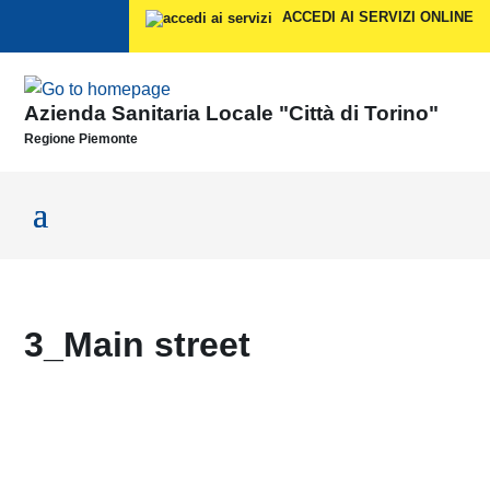
Vai ai contenuti
ACCEDI AI SERVIZI ONLINE
Vai al menu di navigazione
Vai al footer
Azienda Sanitaria Locale "Città di Torino"
Regione Piemonte
3_Main street