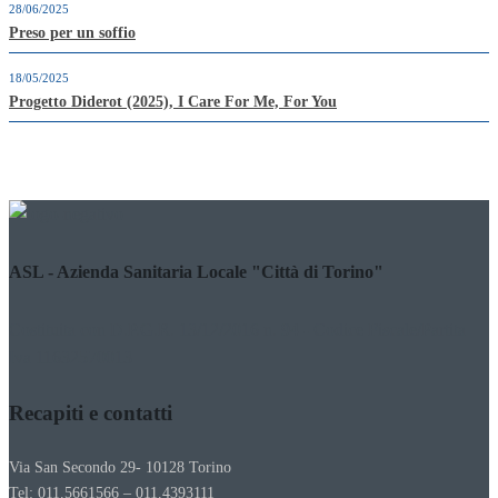
28/06/2025
Preso per un soffio
18/05/2025
Progetto Diderot (2025), I Care For Me, For You
ASL - Azienda Sanitaria Locale "Città di Torino"
Costituita con D.P.G.R. 13/12/2016 n. 94 - Codice Fiscale/Partita
Iva 11632570013
Recapiti e contatti
Via San Secondo 29- 10128 Torino
Tel: 011.5661566 – 011.4393111